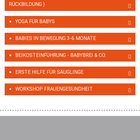
RÜCKBILDUNG )
YOGA FÜR BABYS
BABIES IN BEWEGUNG 3-6 MONATE
BEIKOSTEINFÜHRUNG - BABYBREI & CO.
ERSTE HILFE FÜR SÄUGLINGE
WORKSHOP FRAUENGESUNDHEIT