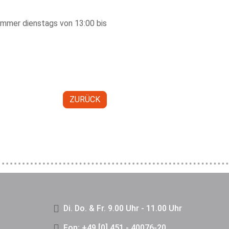
 immer dienstags von 13:00 bis
ZURÜCK
Di. Do. & Fr. 9.00 Uhr - 11.00 Uhr
Fon: +49 [0] 451 - 40076-20