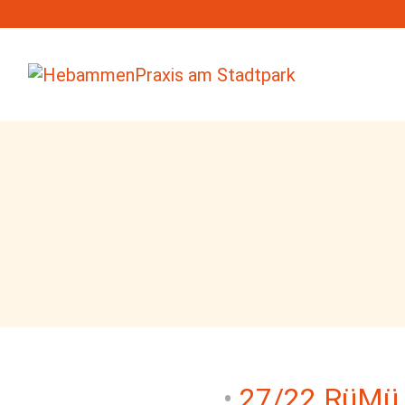
27/22 RüMü