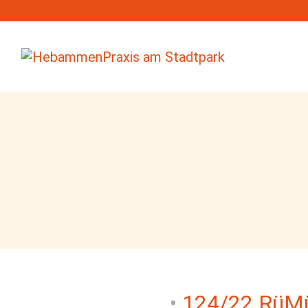
124/22 RüM