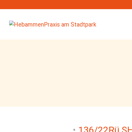
136/22Rü S