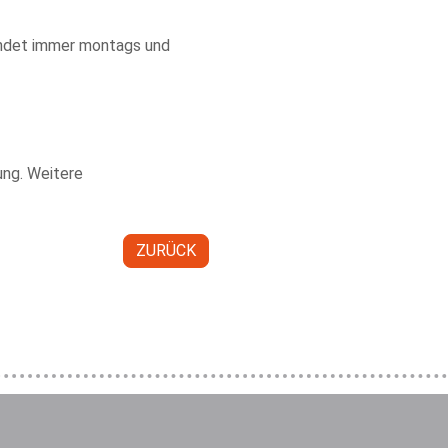
indet immer montags und
ung. Weitere
ZURÜCK