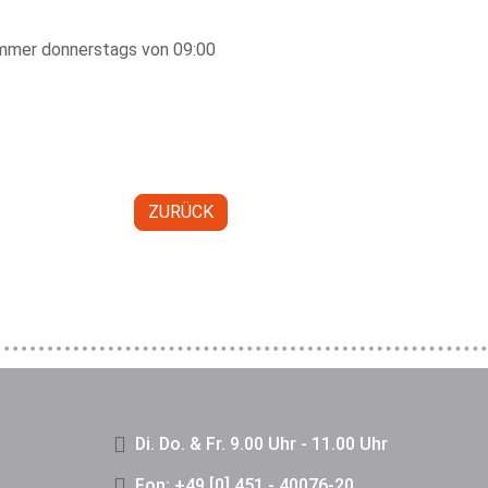
 immer donnerstags von 09:00
ZURÜCK
Di. Do. & Fr. 9.00 Uhr - 11.00 Uhr
Fon: +49 [0] 451 - 40076-20